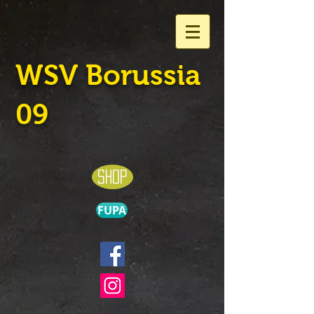
WSV Borussia
09
shop
FUPA