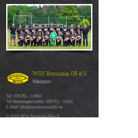
WSV Borussia 09 e.V.
Welzow
Tel:
​035751 - 13856
Tel Vereinsgaststätte:
035751 - 14111
E-Mail:
info@wsvborussia09.de
© 2015 WSV Borussia 09 e.V.
Impressum & Datenschutz
Sponsor werden!