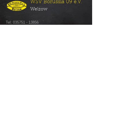
WSV Borussia 09 e.V.
Welzow
Tel:
​035751 - 13856
Tel Vereinsgaststätte:
035751 - 14111
E-Mail:
info@wsvborussia09.de
© 2015 WSV Borussia 09 e.V.
Impressum & Datenschutz
Sponsor werden!
Kaum eine andere Leidenschaft setzt so
vielfältige Emotionen frei wie der Fußball – bei
Spielern wie auch bei Zuschauern. Unser
Vereinsleben und Gemeinschaftssinn verbindet
uns – nutzen Sie auch diese Kontakte – werden
Sie Sponsor!
+++ mehr erfahren +++