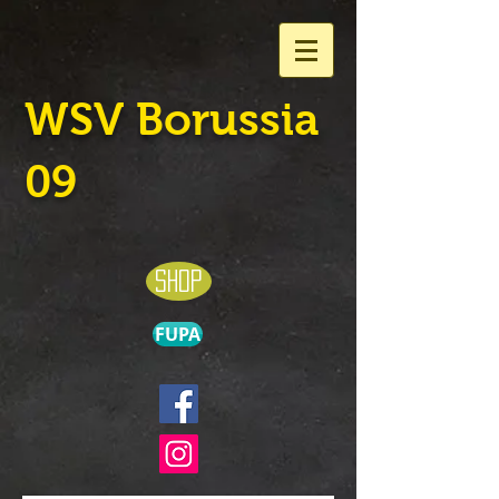
WSV Borussia
09
shop
FUPA