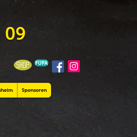
 09
FUPA
shop
sheim
Sponsoren