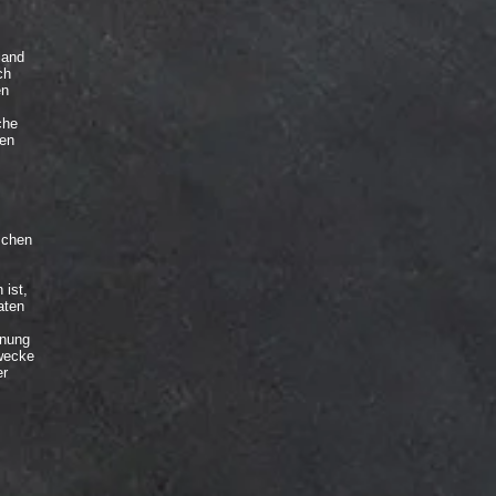
land
ch
en
che
ten
schen
 ist,
aten
dnung
Zwecke
er