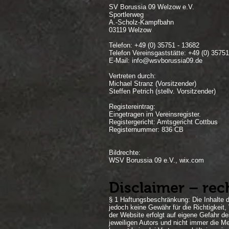
SV Borussia 09 Welzow e.V.
Sportlerweg
A.-Scholz-Kampfbahn
03119 Welzow
Telefon: +49 (0) 35751 - 13682
Telefon Vereinsgaststätte: +49 (0) 35751
E-Mail:
info@wsvborussia09.de
Vertreten durch:
Michael Stranz (Vorsitzender)
Steffen Petrich (stellv. Vorsitzender)
Registereintrag:
Eingetragen im Vereinsregister.
Registergericht: Amtsgericht Cottbus
Registernummer: 836 CB
Bildrechte:
WSV Borussia 09 e.V., wix.com
Disclaimer – rec
§ 1 Haftungsbeschränkung: Die Inhalte d
jedoch keine Gewähr für die Richtigkeit, 
der Website erfolgt auf eigene Gefahr 
jeweiligen Autors und nicht immer die M