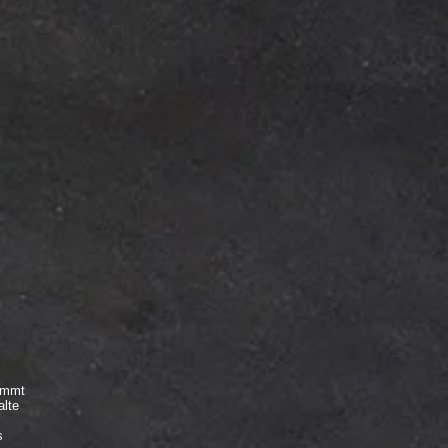
nimmt
alte
s