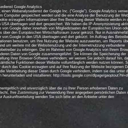
edienst Google Analytics
, einen Webanalysedienst der Google Inc. ("Google"). Google Analytics verwe
hrem Computer gespeichert werden und die eine Analyse der Benutzung der Web
okie erzeugten Informationen über Ihre Benutzung dieser Website werden in 
 USA übertragen und dort gespeichert. Wir haben die IP-Anonymisierung aktiv
e von Google daher innerhalb von Mitgliedstaaten der Europäischen Union ode
 über den Europäischen Wirtschaftsraum zuvor gekürzt. Nur in Ausnahmefäl
er von Google in den USA übertragen und dort gekürzt. Im Auftrag des Betreib
mationen benutzen, um Ihre Nutzung der Website auszuwerten, um Reports übe
nd um weitere mit der Websitenutzung und der Internetnutzung verbundene
betreiber zu erbringen. Die im Rahmen von Google Analytics von Ihrem Bro
 anderen Daten von Google zusammengeführt. Sie können die Speicherung der
llung Ihrer Browser-Software verhindern; wir weisen Sie jedoch darauf hin, d
 sämtliche Funktionen dieser Website vollumfänglich werden nutzen können. S
r durch das Cookie erzeugten und auf Ihre Nutzung der Website bezogenen D
e die Verarbeitung dieser Daten durch Google verhindern, indem sie das unter
 herunterladen und installieren:
http://tools.google.com/dlpage/gaoptout?hl=
unentgeltlich und unverzüglich über die zu Ihrer Person erhobenen Daten zu
 Recht, Ihre Zustimmung zur Verwendung Ihrer angegeben persönlichen Daten 
ur Auskunftserteilung wenden Sie sich bitte an den Anbieter unter den