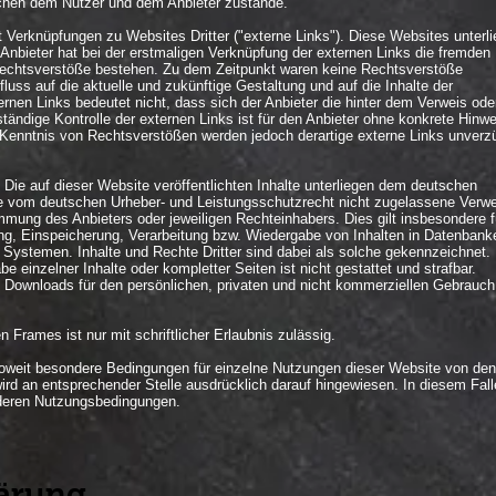
schen dem Nutzer und dem Anbieter zustande.
t Verknüpfungen zu Websites Dritter ("externe Links"). Diese Websites unterl
r Anbieter hat bei der erstmaligen Verknüpfung der externen Links die fremden
e Rechtsverstöße bestehen. Zu dem Zeitpunkt waren keine Rechtsverstöße
influss auf die aktuelle und zukünftige Gestaltung und auf die Inhalte der
rnen Links bedeutet nicht, dass sich der Anbieter die hinter dem Verweis ode
tändige Kontrolle der externen Links ist für den Anbieter ohne konkrete Hinw
 Kenntnis von Rechtsverstößen werden jedoch derartige externe Links unverzü
 Die auf dieser Website veröffentlichten Inhalte unterliegen dem deutschen
e vom deutschen Urheber- und Leistungsschutzrecht nicht zugelassene Verw
immung des Anbieters oder jeweiligen Rechteinhabers. Dies gilt insbesondere f
ung, Einspeicherung, Verarbeitung bzw. Wiedergabe von Inhalten in Datenbank
Systemen. Inhalte und Rechte Dritter sind dabei als solche gekennzeichnet.
be einzelner Inhalte oder kompletter Seiten ist nicht gestattet und strafbar.
d Downloads für den persönlichen, privaten und nicht kommerziellen Gebrauch 
 Frames ist nur mit schriftlicher Erlaubnis zulässig.
weit besondere Bedingungen für einzelne Nutzungen dieser Website von den
rd an entsprechender Stelle ausdrücklich darauf hingewiesen. In diesem Fall
onderen Nutzungsbedingungen.
ärung