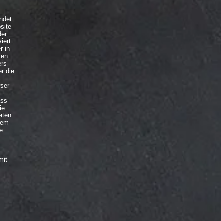
ndet
site
der
iert.
r in
len
ers
r die
wser
ass
ie
aten
 dem
de
mit