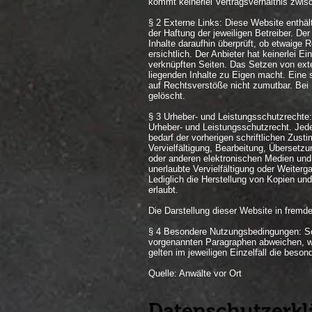
kommt keinerlei Vertragsverhältnis zwi
§ 2 Externe Links: Diese Website enthäl
der Haftung der jeweiligen Betreiber. De
Inhalte daraufhin überprüft, ob etwaig
ersichtlich. Der Anbieter hat keinerlei E
verknüpften Seiten. Das Setzen von exte
liegenden Inhalte zu Eigen macht. Eine s
auf Rechtsverstöße nicht zumutbar. Bei
gelöscht.
§ 3 Urheber- und Leistungsschutzrechte:
Urheber- und Leistungsschutzrecht. Jed
bedarf der vorherigen schriftlichen Zust
Vervielfältigung, Bearbeitung, Übersetz
oder anderen elektronischen Medien und 
unerlaubte Vervielfältigung oder Weiterga
Lediglich die Herstellung von Kopien un
erlaubt.
Die Darstellung dieser Website in fremden
§ 4 Besondere Nutzungsbedingungen: So
vorgenannten Paragraphen abweichen, wi
gelten im jeweiligen Einzelfall die bes
Quelle: Anwälte vor Ort
Datenschutzerkl