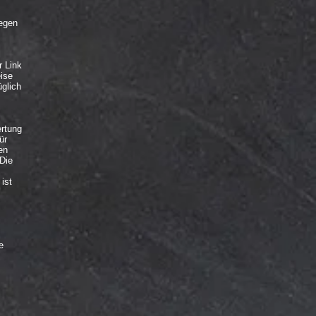
iegen
r Link
eise
glich
ertung
ür
en
 Die
ist
e