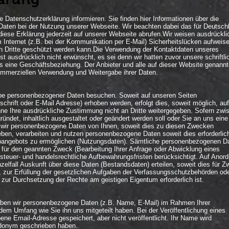
 Datenschutzerklärung informieren. Sie finden hier Informationen über die
aten bei der Nutzung unserer Webseite. Wir beachten dabei das für Deutsch
iese Erklärung jederzeit auf unserer Webseite abrufen.Wir weisen ausdrückli
m Internet (z.B. bei der Kommunikation per E-Mail) Sicherheitslücken aufweis
rch Dritte geschützt werden kann.Die Verwendung der Kontaktdaten unseres
 ausdrücklich nicht erwünscht, es sei denn wir hatten zuvor unsere schriftli
eits eine Geschäftsbeziehung. Der Anbieter und alle auf dieser Website genann
ommerziellen Verwendung und Weitergabe ihrer Daten.
e personenbezogener Daten besuchen. Soweit auf unseren Seiten
rift oder E-Mail Adresse) erhoben werden, erfolgt dies, soweit möglich, auf
ohne Ihre ausdrückliche Zustimmung nicht an Dritte weitergegeben. Sofern zwi
ründet, inhaltlich ausgestaltet oder geändert werden soll oder Sie an uns eine
 wir personenbezogene Daten von Ihnen, soweit dies zu diesen Zwecken
heben, verarbeiten und nutzen personenbezogene Daten soweit dies erforderlich
angebots zu ermöglichen (Nutzungsdaten). Sämtliche personenbezogenen D
 für den geannten Zweck (Bearbeitung Ihrer Anfrage oder Abwicklung eines
en steuer- und handelsrechtliche Aufbewahrungsfristen berücksichtigt. Auf Anor
nzelfall Auskunft über diese Daten (Bestandsdaten) erteilen, soweit dies für 
, zur Erfüllung der gesetzlichen Aufgaben der Verfassungsschutzbehörden od
 zur Durchsetzung der Rechte am geistigen Eigentum erforderlich ist.
en wir personenbezogene Daten (z.B. Name, E-Mail) im Rahmen Ihrer
em Umfang wie Sie ihn uns mitgeteilt haben. Bei der Veröffentlichung eines
e Email-Adresse gespeichert, aber nicht veröffentlicht. Ihr Name wird
eudonym geschrieben haben.