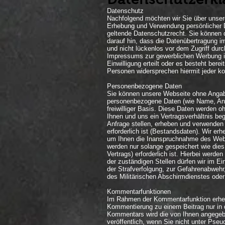
Datenschutz
Nachfolgend möchten wir Sie über unsere
Erhebung und Verwendung persönlicher D
geltende Datenschutzrecht. Sie können d
darauf hin, dass die Datenübertragung i
und nicht lückenlos vor dem Zugriff du
Impressums zur gewerblichen Werbung ist
Einwilligung erteilt oder es besteht ber
Personen widersprechen hiermit jeder k
Personenbezogene Daten
Sie können unsere Webseite ohne Angab
personenbezogene Daten (wie Name, Ansch
freiwilliger Basis. Diese Daten werden 
Ihnen und uns ein Vertragsverhältnis beg
Anfrage stellen, erheben und verwenden
erforderlich ist (Bestandsdaten). Wir er
um Ihnen die Inanspruchnahme des Web
werden nur solange gespeichert wie dies
Vertrags) erforderlich ist. Hierbei werd
der zuständigen Stellen dürfen wir im Ei
der Strafverfolgung, zur Gefahrenabwehr
des Militärischen Abschirmdienstes oder
Kommentarfunktionen
Im Rahmen der Kommentarfunktion erheb
Kommentierung zu einem Beitrag nur in d
Kommentars wird die von Ihnen angegeben
veröffentlich, wenn Sie nicht unter Ps